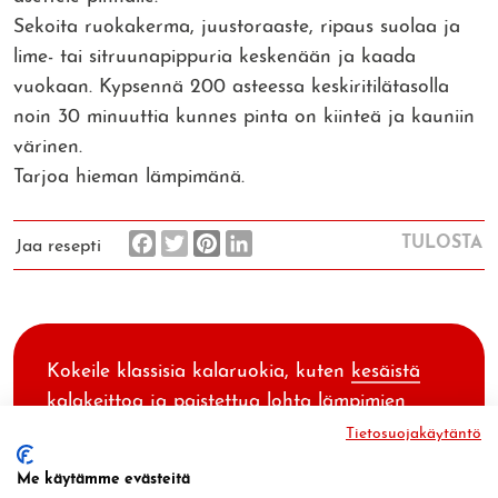
Sekoita ruokakerma, juustoraaste, ripaus suolaa ja
lime- tai sitruunapippuria keskenään ja kaada
vuokaan. Kypsennä 200 asteessa keskiritilätasolla
noin 30 minuuttia kunnes pinta on kiinteä ja kauniin
värinen.
Tarjoa hieman lämpimänä.
TULOSTA
Jaa resepti
Kokeile klassisia kalaruokia, kuten
kesäistä
kalakeittoa
ja
paistettua lohta lämpimien
kasvisten kanssa
.
Tietosuojakäytäntö
Me käytämme evästeitä