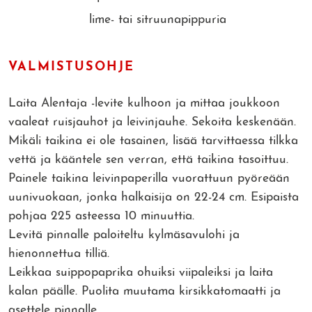
lime- tai sitruunapippuria
VALMISTUSOHJE
Laita Alentaja -levite kulhoon ja mittaa joukkoon
vaaleat ruisjauhot ja leivinjauhe. Sekoita keskenään.
Mikäli taikina ei ole tasainen, lisää tarvittaessa tilkka
vettä ja kääntele sen verran, että taikina tasoittuu.
Painele taikina leivinpaperilla vuorattuun pyöreään
uunivuokaan, jonka halkaisija on 22-24 cm. Esipaista
pohjaa 225 asteessa 10 minuuttia.
Levitä pinnalle paloiteltu kylmäsavulohi ja
hienonnettua tilliä.
Leikkaa suippopaprika ohuiksi viipaleiksi ja laita
kalan päälle. Puolita muutama kirsikkatomaatti ja
asettele pinnalle.