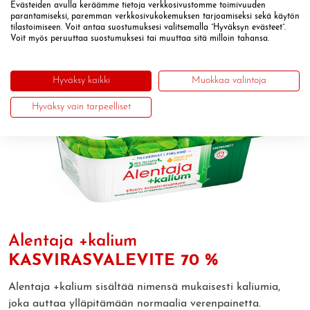
Evästeiden avulla keräämme tietoja verkkosivustomme toimivuuden
parantamiseksi, paremman verkkosivukokemuksen tarjoamiseksi sekä käytön
Reseptissä käytetyt tuotteet
tilastoimiseen. Voit antaa suostumuksesi valitsemalla ”Hyväksyn evästeet”.
Voit myös peruuttaa suostumuksesi tai muuttaa sitä milloin tahansa.
Hyväksy kaikki
Muokkaa valintoja
Hyväksy vain tarpeelliset
Alentaja +kalium
KASVIRASVALEVITE
70 %
Alentaja +kalium sisältää nimensä mukaisesti kaliumia,
joka auttaa ylläpitämään normaalia verenpainetta.