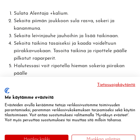
Sulata Alentaja +kalium.
Sekoita piimän joukkoon sula rasva, sokeri ja
kananmuna.
Sekoita leivinjauhe jauhoihin ja lisää taikinaan.
Sekoita taikina tasaiseksi ja kaada voideltuun
piirakkavuokaan. Tasoita taikina ja ripottele päälle
pilkotut raparperit.
Halutessasi voit ripotella hieman sokeria piirakan
päälle
Paista piirakkaa 200-asteisen uunin alatasolla 30 min.
Tietosuojakäytäntö
Me käytämme evästeitä
TULOSTA
Jaa resepti
Evästeiden avulla keräämme tietoja verkkosivustomme toimivuuden
parantamiseksi, paremman verkkosivukokemuksen tarjoamiseksi sekä käytön
tilastoimiseen. Voit antaa suostumuksesi valitsemalla ”Hyväksyn evästeet”.
Voit myös peruuttaa suostumuksesi tai muuttaa sitä milloin tahansa.
Kurkkaa myös muut kausimakujen piirakat
Hyväksy kaikki
Muokkaa valintoja