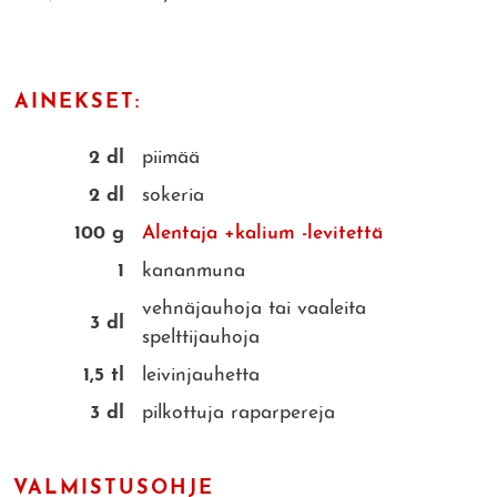
AINEKSET:
2 dl
piimää
2 dl
sokeria
100 g
Alentaja +kalium -levitettä
1
kananmuna
vehnäjauhoja tai vaaleita
3 dl
spelttijauhoja
1,5 tl
leivinjauhetta
3 dl
pilkottuja raparpereja
VALMISTUSOHJE